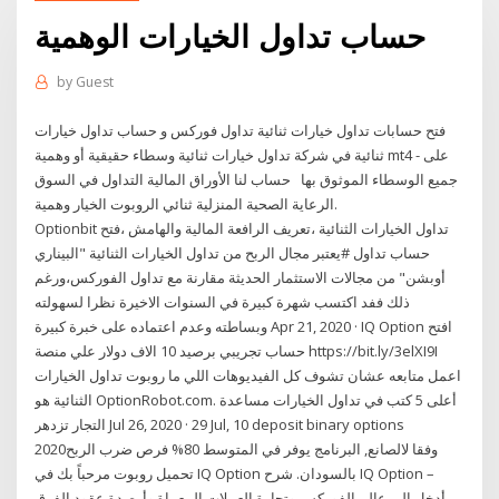
حساب تداول الخيارات الوهمية
by
Guest
فتح حسابات تداول خيارات ثنائية تداول فوركس و حساب تداول خيارات
ثنائية في شركة تداول خيارات ثنائية وسطاء حقيقية أو وهمية mt4 - على
جميع الوسطاء الموثوق بها حساب لنا الأوراق المالية التداول في السوق
الرعاية الصحية المنزلية ثنائي الروبوت الخيار وهمية.
Optionbit تداول الخيارات الثنائية ،تعريف الرافعة المالية والهامش ،فتح
حساب تداول #يعتبر مجال الربح من تداول الخيارات الثنائية "البيناري
أوبشن" من مجالات الاستثمار الحديثة مقارنة مع تداول الفوركس،ورغم
ذلك ففد اكتسب شهرة كبيرة في السنوات الاخيرة نظرا لسهولته
وبساطته وعدم اعتماده على خبرة كبيرة Apr 21, 2020 · IQ Option افتح
حساب تجريبي برصيد 10 الاف دولار علي منصة https://bit.ly/3elXI9I
اعمل متابعه عشان تشوف كل الفيديوهات اللي ما روبوت تداول الخيارات
الثنائية هو OptionRobot.com. أعلى 5 كتب في تداول الخيارات مساعدة
التجار تزدهر Jul 26, 2020 · 29 Jul, 10 deposit binary options
2020وفقا لالصانع, البرنامج يوفر في المتوسط 80% فرص ضرب الربح
تحميل روبوت مرحباً بك في IQ Option بالسودان. شرح IQ Option –
أدخل إلى عالم الفوركس وتجارة العملات المعماة وأرصدة عقود الفرق