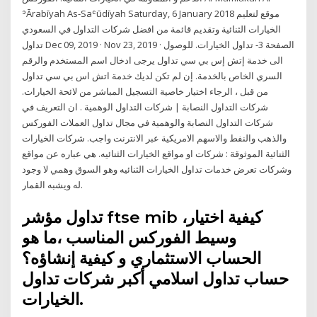
ʾĀrabīyah As-Saʿūdīyah Saturday, 6 January 2018 موقع لتعليم
الخيارات الثنائية وتقديم قائمة من افضل شركات التداول في السعودي
تداول Dec 09, 2019 · Nov 23, 2019 · الصفحة 3- تداول الخيارات. للوصول
الى خدمة إتش إس بي سي تداول يرجى ادخال اسم المستخدم والرقم
السري الخاص بالخدمة. إن لم تكن لديك خدمة اتش اس بي سي تداول
من قبل ، الرجاء اختيار خاصية التسجيل المباشر من لائحة الخيارات.
شركات التداول النصابة | شركات التداول الوهمية . ان التعريف في
شركات التداول النصابة والوهمية في مجال تداول العملات الفوركس
والذهب والنفط والاسهم الامريكية عبر الانترنت واجب. شركات الخيارات
الثنائية الموثوقة : شركات او مواقع الخيارات الثنائيه. هي عباره عن مواقع
وشركات تعرض خدمات تداول الخيارات الثنائيه وهو السوق وهمي لا وجود
له ويشبه القمار.
تداول مؤشر ftse mib ،كيفية اختيار
وسيط الفوركس المناسب ،ما هو
الحساب الاستثماري و كيفية إنشاؤه؟
حساب تداول اسلامي أكبر شركات تداول
الخيارات.