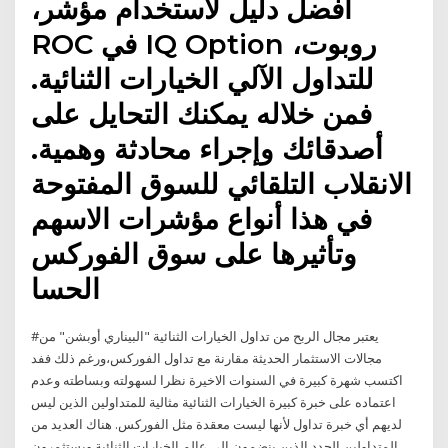
،أفضل دليل لاستخدام مؤشر
ROC في IQ Option ،روبوت
للتداول الآلي الخيارات الثنائية.
فمن خلاله يمكنك التحايل على
أصدقائك وإجراء محادثة وهمية.
الانقلاب التلقائي للسوق المفتوحة
في هذا أنواع مؤشرات الاسهم
وتأثيرها على سوق الفوركس
الحسا
#يعتبر مجال الربح من تداول الخيارات الثنائية "البيناري أوبشن" من
مجالات الاستثمار الحديثة مقارنة مع تداول الفوركس،ورغم ذلك ففد
اكتسب شهرة كبيرة في السنوات الاخيرة نظرا لسهولته وبساطته وعدم
اعتماده على خبرة كبيرة الخيارات الثنائية مثالية للمتداولين الذين ليس
لديهم أي خبرة تداول لأنها ليست معقدة مثل الفوركس. هناك العديد من
المتداولين الجدد الذين ينضمون إلى عالم الخيارات الثنائية ويستثمرون