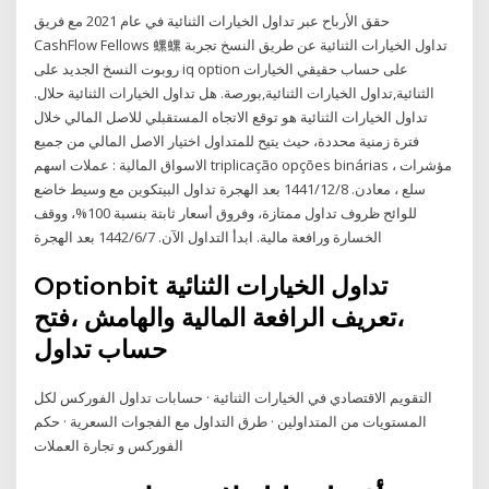
حقق الأرباح عبر تداول الخيارات الثنائية في عام 2021 مع فريق
CashFlow Fellows 螺螺 تداول الخيارات الثنائية عن طريق النسخ تجربة
روبوت النسخ الجديد على iq option على حساب حقيقي الخيارات
الثنائية,تداول الخيارات الثنائية,بورصة. هل تداول الخيارات الثنائية حلال.
تداول الخيارات الثنائية هو توقع الاتجاه المستقبلي للاصل المالي خلال
فترة زمنية محددة، حيث يتيح للمتداول اختيار الاصل المالي من جميع
الاسواق المالية : عملات اسهم triplicação opções binárias ، مؤشرات
سلع ، معادن. 8‏‏/12‏‏/1441 بعد الهجرة تداول البيتكوين مع وسيط خاضع
للوائح ظروف تداول ممتازة، وفروق أسعار ثابتة بنسبة 100%، ووقف
الخسارة ورافعة مالية. ابدأ التداول الآن. 7‏‏/6‏‏/1442 بعد الهجرة
Optionbit تداول الخيارات الثنائية
،تعريف الرافعة المالية والهامش ،فتح
حساب تداول
التقويم الاقتصادي في الخيارات الثنائية · حسابات تداول الفوركس لكل
المستويات من المتداولين · طرق التداول مع الفجوات السعرية · حكم
الفوركس و تجارة العملات