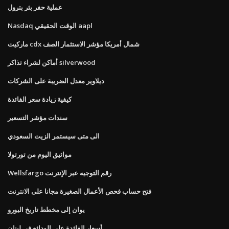
عملية حفر بئر بترول
Nasdaq الوقت الحقيقي aapl
ماركيت cdx شمال أمريكا مؤشر الاستثمار الصف
أماكن لشراء تذاكر silverwood
ديلاوير معدل الضريبة على الشركات
كيفية زيادة سعر الفائدة
سندات مؤشر التسعير
الى متى سيستمر الزيت السعودي
مواثيق اليوم من تورتولا
Wellsfargo رقم التوجيه عبر الإنترنت
فتح حساب فحص الأعمال الصغيرة مجانا على الانترنت
يوان إلى مخطط تاريخ اليورو
أسعار الفائدة على الودائع في لبنان