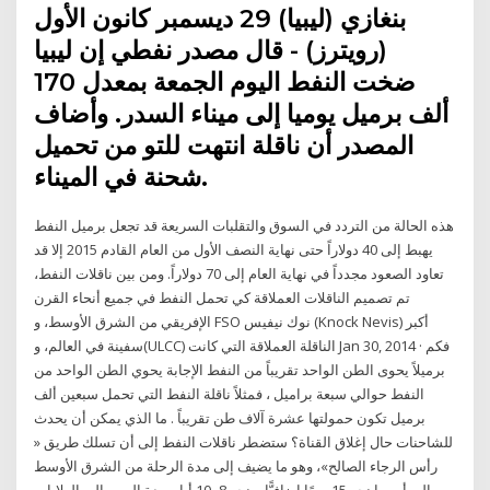
بنغازي (ليبيا) 29 ديسمبر كانون الأول
(رويترز) - قال مصدر نفطي إن ليبيا
ضخت النفط اليوم الجمعة بمعدل 170
ألف برميل يوميا إلى ميناء السدر. وأضاف
المصدر أن ناقلة انتهت للتو من تحميل
شحنة في الميناء.
هذه الحالة من التردد في السوق والتقلبات السريعة قد تجعل برميل النفط
يهبط إلى 40 دولاراً حتى نهاية النصف الأول من العام القادم 2015 إلا قد
تعاود الصعود مجدداً في نهاية العام إلى 70 دولاراً. ومن بين ناقلات النفط،
تم تصميم الناقلات العملاقة كي تحمل النفط في جميع أنحاء القرن
الإفريقي من الشرق الأوسط، و FSO نوك نيفيس (Knock Nevis) أكبر
سفينة في العالم، و(ULCC) الناقلة العملاقة التي كانت Jan 30, 2014 · فكم
برميلاً يحوى الطن الواحد تقريباً من النفط الإجابة يحوي الطن الواحد من
النفط حوالي سبعة براميل ، فمثلاً ناقلة النفط التي تحمل سبعين ألف
برميل تكون حمولتها عشرة آلاف طن تقريباً . ما الذي يمكن أن يحدث
للشاحنات حال إغلاق القناة؟ ستضطر ناقلات النفط إلى أن تسلك طريق «
رأس الرجاء الصالح»، وهو ما يضيف إلى مدة الرحلة من الشرق الأوسط
إلى أوروبا نحو 15 يومًا إضافيًّا، ونحو 8- 10 أيام مدة العبور إلى الولايات