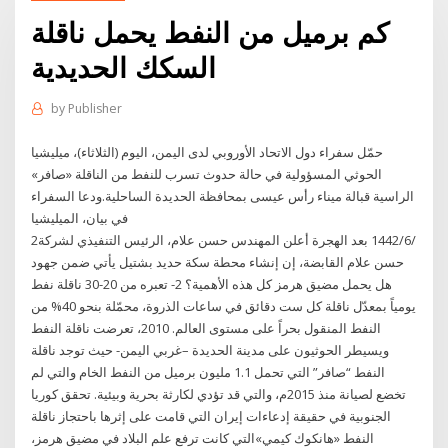
كم برميل من النفط يحمل ناقلة
السكك الحديدية
by
Publisher
حمّل سفراء دول الاتحاد الأوروبي لدى اليمن، اليوم (الثلاثاء)، ميليشيا
الحوثي المسؤولية في حالة حدوث تسرب للنفط من الناقلة «صافر»
الراسية قبالة ميناء رأس عيسى بمحافظة الحديدة الساحلية.ودعا السفراء
في بيان، الميليشيا
2‏‏/6‏‏/1442 بعد الهجرة أعلن المهندس حسن علام، الرئيس التنفيذي لشركة
حسن علام القابضة، إن إنشاء محطة سكة حديد بشتيل يأتي ضمن جهود
هل يحمل مضيق هرمز كل هذه الأهمية؟ 2- تعبره من 20-30 ناقلة نفط
يومياً بمعدّل ناقلة كل ست دقائق في ساعات الذروة، محمّلة بنحو 40% من
النفط المنقول بحراً على مستوى العالم. 2010، تعرضت ناقلة النفط
ويسيطر الحوثيون على مدينة الحديدة –غربي اليمن- حيث توجد ناقلة
النفط “صافر” التي تحمل 1.1 مليون برميل من النفط الخام والتي لم
تخضع لصيانة منذ 2015م، والتي قد تؤدي لكارثة بحرية وبيئية. تحقق كوريا
الجنوبية في حقيقة إدعاءات إيران التي قامت على إثرها باحتجاز ناقلة
النفط «هانكوك كيمي»التي كانت ترفع علم البلاد في مضيق هرمز،