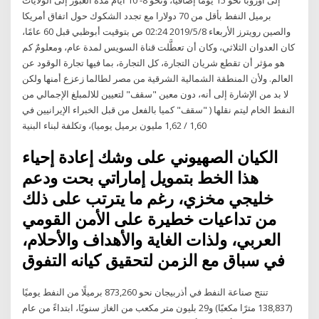
برميل النفط بأقل من 70 دولارا مع تجدد الشكوك حول اتفاق أمريكا
والصين رويترز الأربعاء 2019/5/8 02:24 ص بتوقيت أبوظبي قبل 60 عامًا،
كان العدوان الثلاثي، وكان أن تعطَّلت قناة السويس لمدة عام، ومعلومٌ كم
هو مؤثر أن تقطع شريان التجارة، كل التجارة، بما فيها تجارة الوقود عن
العالم. ولأن المنطقة الشمالية الشرقية من مصر لطالما زعزع أمنها ولكن
لا بد من الإشارة إلى أنه، دون معين "سقف" لتعيين للالمبلغ الإجمالي من
النفط الخام ليتم نقلها ( "سقف" كميا بالفعل من قبل الخبراء الإيرانيين في
1,60 / 1,62 مليون برميل يوميا)، وتكلفة لبناء البنية
الكيان الصهيوني على وشك إعادة إحياء
هذا الخط بتمويل إماراتي بحت ودعم
خليجي مخزي، رغم ما يترتب على ذلك
من تداعيات خطيرة على الأمن القومي
العربي، ولذات الغاية والأهداف والأحلام،
في سباق مع الزمن لتحقيق كيانه التفوق
تنتج صناعة النفط في أذربيجان نحو 873,260 برميلًا من النفط يوميًا
(138,837 مترًا مكعبًا) و29 بليون متر مكعب من الغاز سنويًا، ابتداءً من عام