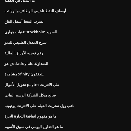
ما النيكل هي الفضة
أوصاف النفط تلخيص الوظائف والرواتب
تسرب النفط أسفل القاع
تقنيات هواوي stockholm السويد
شرح المعدل الطبيعي للنمو
رقم توجيه الأوراق المالية
هو godaddy المتداولة علنا
مشاهدة xfinity يتدفقون
تحويل الأموال paytm على الانترنت
صانع هيكل الشركة الرسم البياني
ذئب وول ستريت الفيلم على الانترنت يوتيوب
ما هو مفهوم اتفاقية التجارة الحرة
ما هو التداول اليومي في سوق الأسهم