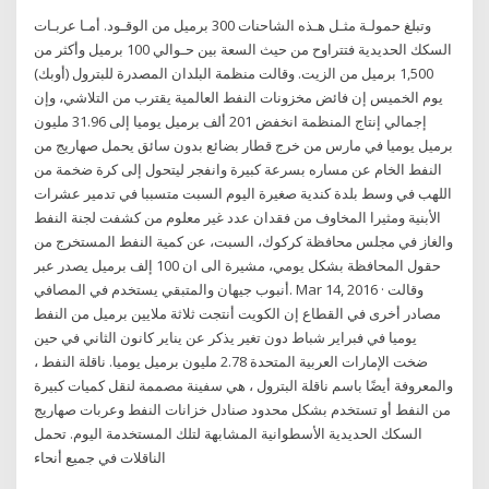
وتبلغ حمولـة مثـل هـذه الشاحنات 300 برميل من الوقـود. أمـا عربـات
السكك الحديدية فتتراوح من حيث السعة بين حـوالي 100 برميل وأكثر من
1,500 برميل من الزيت. وقالت منظمة البلدان المصدرة للبترول (أوبك)
يوم الخميس إن فائض مخزونات النفط العالمية يقترب من التلاشي، وإن
إجمالي إنتاج المنظمة انخفض 201 ألف برميل يوميا إلى 31.96 مليون
برميل يوميا في مارس من خرج قطار بضائع بدون سائق يحمل صهاريج من
النفط الخام عن مساره بسرعة كبيرة وانفجر ليتحول إلى كرة ضخمة من
اللهب في وسط بلدة كندية صغيرة اليوم السبت متسببا في تدمير عشرات
الأبنية ومثيرا المخاوف من فقدان عدد غير معلوم من كشفت لجنة النفط
والغاز في مجلس محافظة كركوك، السبت، عن كمية النفط المستخرج من
حقول المحافظة بشكل يومي، مشيرة الى ان 100 إلف برميل يصدر عبر
أنبوب جيهان والمتبقي يستخدم في المصافي. Mar 14, 2016 · وقالت
مصادر أخرى في القطاع إن الكويت أنتجت ثلاثة ملايين برميل من النفط
يوميا في فبراير شباط دون تغير يذكر عن يناير كانون الثاني في حين
ضخت الإمارات العربية المتحدة 2.78 مليون برميل يوميا. ناقلة النفط ،
والمعروفة أيضًا باسم ناقلة البترول ، هي سفينة مصممة لنقل كميات كبيرة
من النفط أو تستخدم بشكل محدود صنادل خزانات النفط وعربات صهاريج
السكك الحديدية الأسطوانية المشابهة لتلك المستخدمة اليوم. تحمل
الناقلات في جميع أنحاء