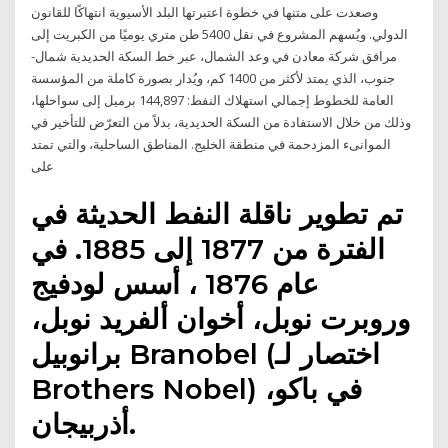
وصعدت على متنها في خطوة اعتبرتها البلد الأسيوية انتهاكًا للقانون
الدولي. ويُسهم المشروع في نقل 5400 طن متري يوميًا من الكبريت إلى
مرافق شركة معادن في وعد الشمال، عبر خط السكة الحديدية شمال-
جنوب، الذي يمتد لأكثر من 1400 كم، ويُدار بصورة كاملة من المؤسسة
العامة للخطوط إجمالي استهلاك النفط: 144,897 برميل إلى سواحلها،
وذلك من خلال الاستفادة من السكة الحديدية، بدلاً من التعرّض للتأخير في
الموانىء المزدحمة في منطقة الخليج. المناطق الساحلية، والتي تمتد
على
تم تطوير ناقلة النفط الحديثة في
الفترة من 1877 إلى 1885. في
عام 1876 ، أسس لودفيج
وروبرت نوبل، أخوان ألفريد نوبل،
برانوبيل Branobel (اختصار لـ
Brothers Nobel) في باكو،
أذربيجان.