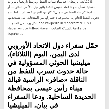
2013. تُعد أذربيجان أحد مهاد صناعة النفط، ويرتبط تاريخها بالثروات
النفطية. تسأل سو تا: لماذا نقيس النفط بالبراميل بدلاً من الغالونات أو
اللترات؟ كم يبلغ النفط في برميل؟ أكثر من البنزين فقط لسياراتنا ، يتم
تحويل النفط الخام إلى مجموعة لا حصر لها من المنتجات التي نستخدمها
كل يوم - من المنتجات Read Wikipedia in Modernized UI. MT
Haven Amoco Milford Haven; الشركة الصانعة: Astilleros
Españoles
حمّل سفراء دول الاتحاد الأوروبي
لدى اليمن، اليوم (الثلاثاء)،
ميليشيا الحوثي المسؤولية في
حالة حدوث تسرب للنفط من
الناقلة «صافر» الراسية قبالة
ميناء رأس عيسى بمحافظة
الحديدة الساحلية. ودعا السفراء
في بيان، الميليشيا