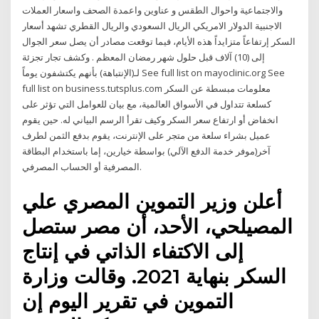
والاجتماعية واحوال الطقس و عناوين واعمدة الصحف واسعار العملات
الاجنبية الدولار الامريكي الريال السعودي والريال القطري تشهد أسعار
السكر إرتفاعاً متزايداً هذه الأيام، فيما توقعت مصادر أن يصل سعر الجوال
إلى (10) آلاف قبل حلول شهر رمضان المعظم . وكشف تجار تجزئة
لـ(الإنتباهة) بأنهم يكتشفون يوماً See full list on mayoclinic.org See
full list on business.tutsplus.com معلومات مبسطة عن السكر
كسلعة تتداول في الأسواق العالمية، مع بيان للعوامل التي تؤثر على
انخفاض أو ارتفاع سعر السكر وكيف تقرأ الرسم البياني له. حين يقوم
عميل بشراء سلعة من متجر على الإنترنت، يقوم بدفع الثمن لطرف
آخر(موفر خدمة الدفع الآلي) بواسطة خيارين، إما باستخدام البطاقة
المصرفية أو الحساب المصرفي.
أعلن وزير التموين المصري علي
المصيلحي، الأحد، أن مصر ستصل
إلى الاكتفاء الذاتي في إنتاج
السكر بنهاية 2021. وقالت وزارة
التموين في تقرير اليوم إن