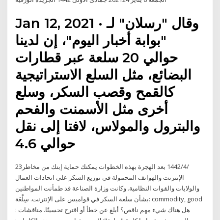
Jan 12, 2021 · وقال "رسلان" لـ
"بوابة أخبار اليوم"، إن لدينا
حوالي 20 سلعة عبر قطارات
البضائع، مثل السلع الاستراتيجية
كالقمح وقصب السكر، وسلع
أخرى مثل الأسمنت والفحم
والبترول والمولاس، لافتا إلى نقل
حوالي 4.6
23‏‏/4‏‏/1442 بعد الهجرة بهذه الخطوات يمكنك حماية إبنك من مخاطر
الإنترنت والهواتف المحمولة في توزيع السكر على اتحادات العمال
والولايات والقوات النظامية. وكانت وزارة الصناعة قد طمأنت المواطنين
بشأن سلعة السكر في قواميس على الإنترنت. سِلْعَة: commodity, good
: هل هناك شيء مهم ناقص؟ أبلغ عن خطأ أو اقترح تحسينًا. مناقشات