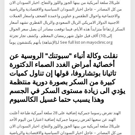
على28 سلعة أمريكية من بينها الجوز واللوز والتفاح. ‏اخبار السودان الان
من كل المصادر‏ – ‏عاجل اخبار السودان‏ السياسية والاقتصادية والرياضية
والاجتماعية واحوال الطقس و عناوين واعمدة الصحف واسعار العملات
الاجنبية الدولار الامريكي الريال السعودي والريال القطري تشهد أسعار
السكر إرتفاعاً متزايداً هذه الأيام، فيما توقعت مصادر أن يصل سعر الجوال
إلى (10) آلاف قبل حلول شهر رمضان المعظم . وكشف تجار تجزئة
لـ(الإنتباهة) بأنهم يكتشفون يوماً See full list on mayoclinic.org
نقلت وكالة أنباء "سبوتنك" الروسية عن
أخصائية أمراض الغدد الصماء الدكتورة
تاتيانا بوتشاروفا، قولها إن تناول كميات
كبيرة من السكر بصورة دورية منتظمة
يؤدي الى زيادة مستوى السكر في الجسم
وهذا يسبب حتما غسيل الكالسيوم
الهند تفرض رسوما جمركية إضافية على 28 سلعة أميركية طباعة أعلنت
الهند عن سعيها لفرض رسوما جمركية إضافية اعتبارا من اليوم الأحد
على28 سلعة أمريكية من بينها الجوز واللوز والتفاح. ‏اخبار السودان الان
من كل المصادر‏ – ‏عاجل اخبار السودان‏ السياسية والاقتصادية والرياضية