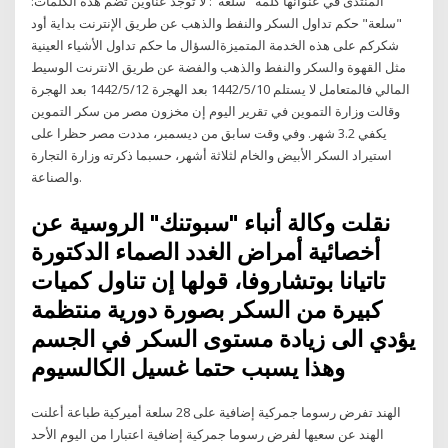
المنتدى في عنوانها كلمة "سلعة": لا توجد عناوين تضم هذه الكلمات:
"سلعة" حكم تداول السكر والنفط والذهب عن طريق الإنترنت بداية أود
شكركم على هذه الخدمة المتميزةالسؤال ما حكم تداول الأشياء العينية
مثل القهوة والسكر والنفط والذهب والفضة عن طريق الانترنت الوسيط
المالي فالمتعامل لا يستلم 10‏‏/5‏‏/1442 بعد الهجرة 12‏‏/5‏‏/1442 بعد الهجرة
وقالت وزارة التموين في تقرير اليوم إن مخزون مصر من سكر التموين
يكفي 3.2 شهر. وفي وقت سابق من ديسمبر، مددت مصر حظرا على
استيراد السكر الأبيض والخام لثلاثة أشهر، حسبما ذكرته وزارة التجارة
والصناعة.
نقلت وكالة أنباء "سبوتنك" الروسية عن
أخصائية أمراض الغدد الصماء الدكتورة
تاتيانا بوتشاروفا، قولها إن تناول كميات
كبيرة من السكر بصورة دورية منتظمة
يؤدي الى زيادة مستوى السكر في الجسم
وهذا يسبب حتما غسيل الكالسيوم
الهند تفرض رسوما جمركية إضافية على 28 سلعة أميركية طباعة أعلنت
الهند عن سعيها لفرض رسوما جمركية إضافية اعتبارا من اليوم الأحد