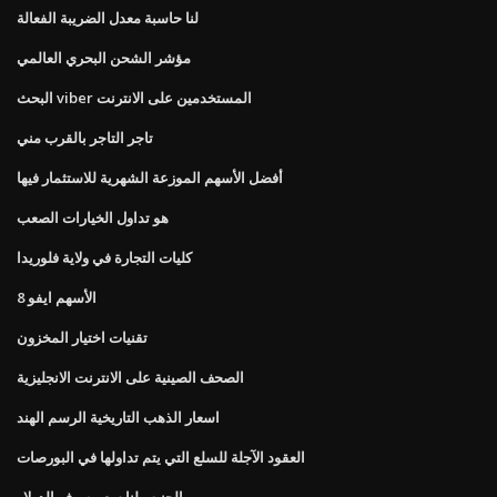
لنا حاسبة معدل الضريبة الفعالة
مؤشر الشحن البحري العالمي
البحث viber المستخدمين على الانترنت
تاجر التاجر بالقرب مني
أفضل الأسهم الموزعة الشهرية للاستثمار فيها
هو تداول الخيارات الصعب
كليات التجارة في ولاية فلوريدا
الأسهم ايفو 8
تقنيات اختيار المخزون
الصحف الصينية على الانترنت الانجليزية
اسعار الذهب التاريخية الرسم الهند
العقود الآجلة للسلع التي يتم تداولها في البورصات
الجنيه ولنا سعر صرف الدولار