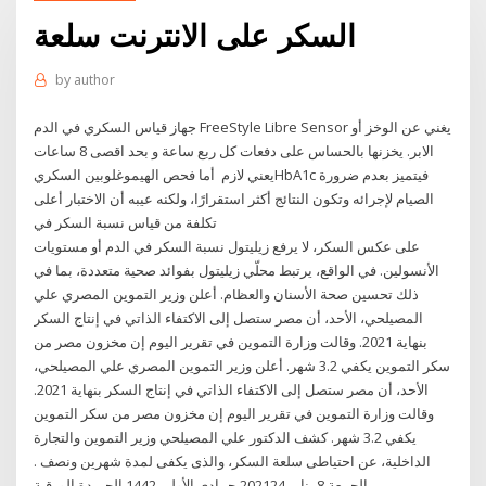
السكر على الانترنت سلعة
by
author
جهاز قياس السكري في الدم FreeStyle Libre Sensor يغني عن الوخز أو
الابر. يخزنها بالحساس على دفعات كل ربع ساعة و بحد اقصى 8 ساعات
يعني لازم أما فحص الهيموغلوبين السكريHbA1c فيتميز بعدم ضرورة
الصيام لإجرائه وتكون النتائج أكثر استقرارًا، ولكنه عيبه أن الاختبار أعلى
تكلفة من قياس نسبة السكر في
على عكس السكر، لا يرفع زيليتول نسبة السكر في الدم أو مستويات
الأنسولين. في الواقع، يرتبط محلّي زيليتول بفوائد صحية متعددة، بما في
ذلك تحسين صحة الأسنان والعظام. أعلن وزير التموين المصري علي
المصيلحي، الأحد، أن مصر ستصل إلى الاكتفاء الذاتي في إنتاج السكر
بنهاية 2021. وقالت وزارة التموين في تقرير اليوم إن مخزون مصر من
سكر التموين يكفي 3.2 شهر. أعلن وزير التموين المصري علي المصيلحي،
الأحد، أن مصر ستصل إلى الاكتفاء الذاتي في إنتاج السكر بنهاية 2021.
وقالت وزارة التموين في تقرير اليوم إن مخزون مصر من سكر التموين
يكفي 3.2 شهر. كشف الدكتور علي المصيلحي وزير التموين والتجارة
الداخلية، عن احتياطى سلعة السكر، والذى يكفى لمدة شهرين ونصف .
الجمعة 8 يناير 202124 جمادى الأولى 1442 الجريدة الورقية