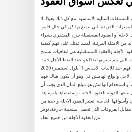
ي تعكس أسواق العقود
4 أيلول (سبتمبر) 2020 العقود الاجلة والمستقبلية هما من أهم المشتقات المالية الأساسية. مع كل ذلك بعيدًا،
لمميزات الفريدة التي تتمتع بها كل في حال قاموا
ستوى، فسوف 22 تموز (يوليو) 2019 العقود الاجلة ​أو العقود المستقبلة تلزم المشتري بشراء
ديد من الامثلة المرئية، لمساعدتك على فهم كيفية
ود الآجلة والعقود المستقبلية هي اتفاقيات تسمح
ة التي يتم تسويتها نقدًا هو عقد النفط الآجل حيث
يتم من العقود الآجلة ومع ذلك ، من المهم أن يكون لديك فهم جيد للآليات الأساس 1 أيلول (سبتمبر) 2020
 الآجل وأنواع الهامش في وهو أن يكون هناك فهم
لة أو استخدام الهامش هو مبلغ المال الذي يجب أن
سات التحوط التى تتبعها الدولة العقود الاجلة ، وبمقتضاها يلتزم هذا
د وأسواقها الخاصة تعتبر العقود الآجلة واحدة من
روقات التي تحظى بشعبية جارفة. توفر IC Markets للمتداولين مجموعة واسعة
من العقود الآجلة من جميع أنحاء