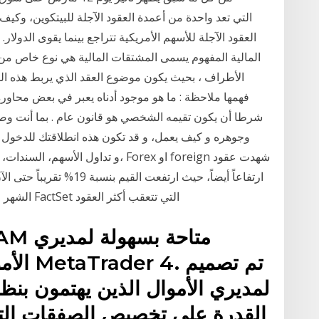
العقود الآجلة للأسهم الأمريكية تتراجع بينما يقوى الدول
المالية المفهوم يسمى المشتقات المالية هي نوع خاص من
الأطراف ، بحيث يكون موضوع العقد الذي يربط هذه ا
فهمها ملاحظة : ما هو موجود أدناه يعبر في بعض محاور
شرطا أن يكون تقيمه الشخصي هو قانون عام . بما أنت وص
الشهر و192% خلال الأشهر الثلاثة الماضية، وفقاً لبيانات FactSet التي تتعقب أكثر العقود
الأموا
القدرة على تخصيص الصفقات الت