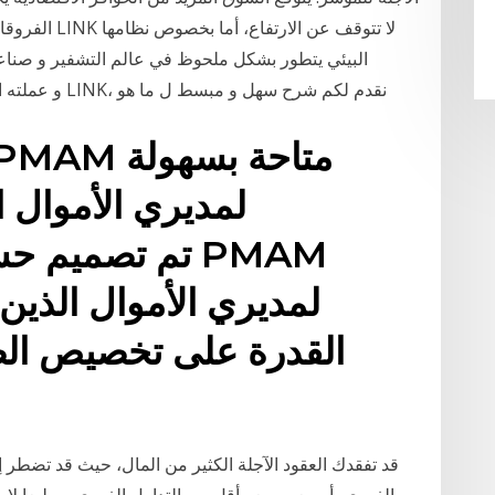
الفروقات وما 
البيئي يتطور بشكل ملحوظ في عالم التشفير و صناعة
العربي عن ما هو تشين لينك Chainlink و عملته المشفرة LINK، نقدم لكم شرح سهل و مبسط ل ما هو
لمديري الأموال 
لمديري الأموال الذين
القدرة على تخصيص الص
قد تفقدك العقود الآجلة الكثير من المال، حيث قد تضطر 