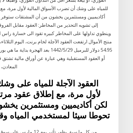
الفوري، أو بيعه بسعر أقل من التداول الفوري، وطبعا لا 
للمياه على وشك أن تضرب الأسواق المالية لأول مرة، مع إ
أكاديميين ومستثمرين يخشون من أن المشتقات ستوفر تحو
إلى تشويه التحذير من المخاطر: العقود مقابل الفر
وينطوي تداولها على المخاطر كبيره تقود الى خسارة راس الم
54.95 دولار للبرميل 29‏‏/5‏‏/1442 بعد 
أو العقود المستقبلية وهي عبارة عن أوراق مالية تشتق
المعادن، 
العقود الآجلة للمياه على وش
لأول مرة، مع إطلاق عقود مرتبط
لكن أكاديميين ومستثمرين يخش
تحوطا سيئا لمستخدمي المياه وقد 
من كل ما سبق يظهر تأثير