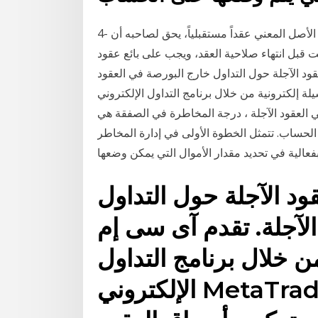
4- عقود الخيارات المستقبلية. هى العقود التي يكون فيها الأصل المعني عقداً مستقبلياً، يحق لصاحبه أن
بل انتهاء صلاحية العقد، ويجب على بائع عقود
قود الآجلة حول التداول خارج البورصة في العقود
ونية من خلال برنامج التداول الإلكتروني MetaTrader 4 للوصول
 العقود الآجلة ، درجة المخاطرة في الصفقة هي
لحساب. تتمثل الخطوة الأولى في إدارة المخاطر
فعالية في تحديد مقدار الأموال التي يمكن وضعها
ود الآجلة حول التداول
لآجلة. تقدم آى سى إم
من خلال برنامج التداول
الإلكتروني MetaTrader 4 للوصول إلى العديد