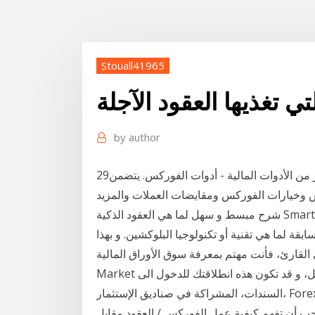
Stouall41965
تي تغذيها العقود الآجلة
by
author
29‏‏/5‏‏/1442 بعد الهجرة على أساس فئة الأصول ، هناك نوع آخر من الأدوات المالية - أدوات الفوركس. يتضمن
شرح مبسط و سهل لما هي العقود الذكية Smart Contracts سمارت كونتراكس و علاقتها بتقنية البلوكتشين
قة لما هي تقنية أو تكنولوجيا البلوكشين. و بهذا
رئ، فأنت مهتم بمعرفة سوق الأوراق المالية Stock
Market وجوهره و كيف يعمل، و قد تكون هذه انطلاقتك للدخول الى Stock Market، و تداول الأسهم،
السندات، المشراكة في صناديق الإستثمار، Forex او foreign تحافظ وول ستريت على الارتفاع في العقود
 يجب أن تفهم كيفية عمل الفوركس / العقود مقابل