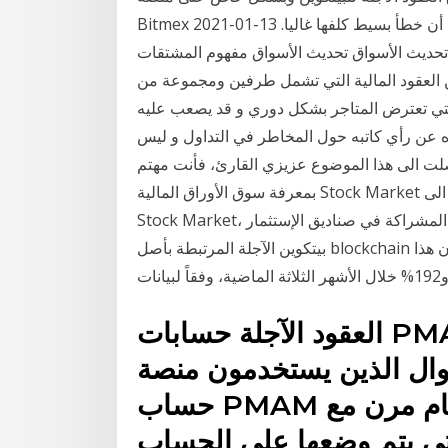
Bitmex التي تعد واحدة من أعمدة العقود الآجلة للبيتكوين، وكيف أن خطأ بسيط كلفها غاليا. 13-01-2021
ار. تحديث الأسواق تحديث الأسواق مفهوم المشتقات
 العقود المالية التي تشمل طرفين ومجموعة من
لتي تعترض المتاجر بشكل دوري و قد يصعب عليه
ه عن رأي كاتبه حول المخاطر في التداول و ليس
لت الى هذا الموضوع عزيزي القارئ، فأنت مهتم
بمعرفة سوق الأوراق المالية Stock Market وجوهره و كيف يعمل، و قد تكون هذه انطلاقتك للدخول الى
Stock Market، و تداول الأسهم، السندات، المشراكة في صناديق الإستثمار، Forex او foreign شهدت عقود
بيتكوين الآجلة المرتبطة بأصل blockchain ارتفاعاً أيضاً، حيث ارتفعت القيم بنسبة 19% تقريباً حتى الآن هذا
العقود الآجلة حسابات PMAM متاحة بسهولة لمديري
ل الذين يستخدمون منصة MetaTrader 4. تم تصميم
حساب PMAM لمديري الأموال الذين يهتمون بنظام مرن مع
ي يتم وضعها على الحساب