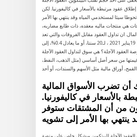
يخفى على أحد حجم تقلب البيتكوين. العقود الآجلة
طلاق عقود مرتبطة بالأسعار في كاليفورنيا. لكن
طا سيئا لمستخدمي المياه وقد ينتهي بها الأمر
وقات هي منتجات ماليه معقده، ذات طابع مضاربه،
ال. ان تداول العقود مقابل الفروقات والتي تعد
منتج الأموال ارتفعت العقود الآجلة لخام برنت، اليوم الثلاثاء، 19يناير 2021 ، لـ20 سنتا، أو ما يعادل 0.4%، إلى
الهجرة بداية ما هي بورصة العقود الآجلة؟ هي سوق لتداول العقود الآجلة
 قيمتها من سعر أصل أساسي (مثل الذهب، النفط،
القمح، أوراق مالية مثل الأسهم والسندات، أو أحد
ك أن تضرب الأسواق المالية
ة بالأسعار في كاليفورنيا.
ون من أن المشتقات ستوفر
ينتهي بها الأمر إلى تشويه
 يوم 12 مارس على سوق العقود الآجلة للبيتكوين وبشكل خاص على منصة