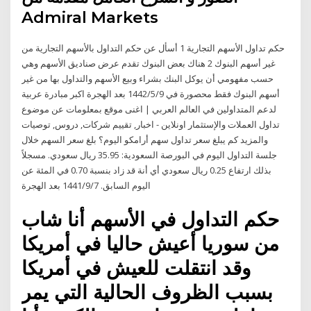
Admiral Markets
حكم تداول الأسهم التجارية 1 أسأل عن حكم التداول بالأسهم التجارية من
غير أسهم البنوك 2 هناك بعض البنوك تقدم عرض صناديق الأسهم وهي
حسب مفهومي أن يوكل البنك بشراء وبيع الأسهم والتداول بها من غير
أسهم البنوك فقط محصورة في 9‏‏/5‏‏/1442 بعد الهجرة اكبر مبادرة عربية
لدعم المتداولين في العالم العربي | اغنى موقع بمعلومات عن موضوع
تداول العملات والإستثمار اونلاين - اخبار, تقييم شركات, دروس, توصيات
والمزيد كم يبلغ سعر تداول سهم أرامكو اليوم؟ بلغ سعر السهم خلال
جلسة التداول اليوم في البورصة السعودية: 35.95 ريال سعودي. مسجلاً
بذلك ارتفاع 0.25 ريال سعودي أي أنة قد زاد بنسبة 0.70 في المئة عن
اليوم السابق. 7‏‏/9‏‏/1441 بعد الهجرة
حكم التداول في الأسهم أنا شاب
من سوريا أعيش حاليا في أمريكا
وقد انتقلت للعيش في أمريكا
بسبب الظروف الحالية التي يمر