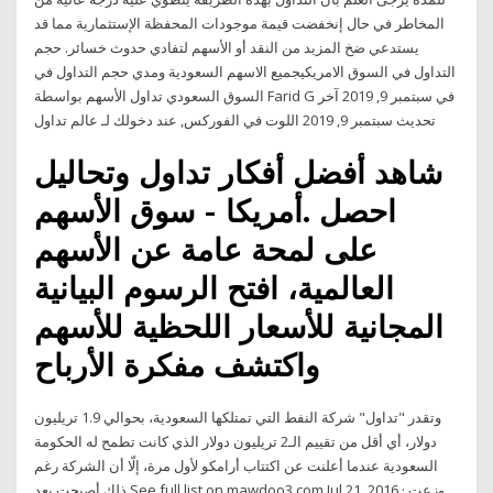
المخاطر في حال إنخفضت قيمة موجودات المحفظة الإستثمارية مما قد
يستدعي ضخ المزيد من النقد أو الأسهم لتفادي حدوث خسائر. حجم
التداول في السوق الامريكيجميع الاسهم السعودية ومدي حجم التداول في
السوق السعودي تداول الأسهم بواسطة Farid G في سبتمبر 9, 2019 آخر
تحديث سبتمبر 9, 2019 اللوت في الفوركس, عند دخولك لـ عالم تداول
شاهد أفضل أفكار تداول وتحاليل
سوق الأسهم - ‎أمريكا‎. احصل
على لمحة عامة عن الأسهم
العالمية، افتح الرسوم البيانية
المجانية للأسعار اللحظية للأسهم
واكتشف مفكرة الأرباح
وتقدر "تداول" شركة النفط التي تمتلكها السعودية، بحوالي 1.9 تريليون
دولار، أي أقل من تقييم الـ2 تريليون دولار الذي كانت تطمح له الحكومة
السعودية عندما أعلنت عن اكتتاب أرامكو لأول مرة، إلّا أن الشركة رغم
ذلك أصبحت بعد See full list on mawdoo3.com Jul 21, 2016 · وزعت