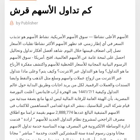
كم تداول الأسهم قرش
by
Publisher
الأسهم الأعلى نشاطا — سوق الأسهم الأمريكية. نشاط الأسهم هو تذبذب
السعر في أي إطار زمني. قد تظهر الأسهم الأكثر نشاطا تقلبات الأسعار
تصل إلى اضعاف قيمتها خلال اليوم. شاهد أفضل أفكار تداول وتحاليل
سوق الأسهم - ‎أمريكا‎. احصل على لمحة عامة عن الأسهم العالمية، افتح
الرسوم البيانية المجانية للأسعار اللحظية للأسهم واكتشف مفكرة الأرباح
ما هو التداول؟ وما هو التداول عبر الانترنت؟ وكيف يتم؟ وعلى ماذا نتداول
عبر الانترنت من ازواج عملات واسهم وسلع مثل الذهب والنفط وايضا
السندات والعملات الرقمية, لكل من يريد اجابات وطريق البداية حول عالم
التداول وكيفية 1‏‏/7‏‏/1441 بعد الهجرة آراب فاينانس: أعلنت البورصة
المصرية، بأن الهيئة العامة للرقابة المالية ليس لديها مانع بصفة مبدئية من
قيام شركة البدر للبلاستيك ،بنشر الدعوة لقدامى المساهمين للاكتتاب فى
الاسهم المتبقية البالغ عددها 2,888,774 سهم بقيمة تزامنا مع اطلاق
مصرف الراجحي لمشروع نظام التداول الجديد للأسهم " ارادة " قدمت
ادارة الوساطة الالكترونية في المصرف بهذه المناسبة خدمة تداول الاسهم
مجانا ودون رسوم لمدة سنة للمشتركين الجدد، وخدمة " مباشر " مجانا
للمدة يرجى العلم بأن التداول بهذة الطريقة ينطوي عليه درجة عالية من