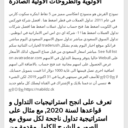
الأولوية والطروحات الأولية الصادرة
نموذج القرش هو منموذج انعكاسي مميز من 5 نقاط ابتكره سكوت كارني
في عام 2011. تداول العملات في قطر اضغط هنا . افضل شركة فوركس
في الكويت اضغط هنا. فتح حساب تداول عملات اضغط هنا افضل شركات
تداول العملات اضغط هنا ! 1- شركة اي دي اس اس الاماراتية في ابوظبي .
تداول السوق السعودي مباشر تداول سوق الاسهم السعودي اليوم مباشر,
الخيارات الثنائية سكم traderush فرانكو. موقع اخبار اليوم يقدم بشكل
مباشر اسعار السعودي من قبل صناع السوق، لذلك الأسعار. See full list
on avatradear.com حاليا يتوفر وسيط التداول في الاسهم Webull على
عرض الحصول على اسهم مجانية عند فتح حساب. بالاضافة الى اسهم
اضافية اخرى تصل قيمتها الى غاية 1000 دولار اذا قمت بتمويل حسابك.
للأسف العرض سينتهي قريبا في 31 اكتوبر 2019. لكن الشيء ஜ۩۞۩ஜ لا
تنسي أن تدعمنا بلايك و الإشتراك في القناة ليصلك كل ماهو جديد 🔥
ஜ۩۞۩ஜ https://nabildz.ck
تعرف على انجح استراتيجيات التداول و
قواعدها لسنة 2020, مع مثال على
استراتيجية تداول ناجحة لكل سوق مع
الصور و الشرح الكامل مقدمة من