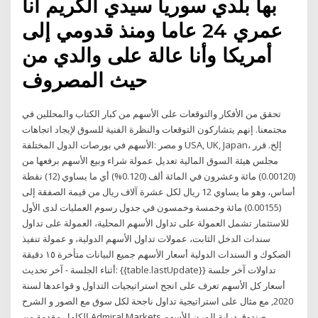
بها بلدي سوريا سيدي الكريم أنا
عمري 24 عاما ومنذ قدومي إلى
أمريكا وأنا عالة على والدي من
حيث المصروف
تحقق من الأفكار والتوقعات على الأسهم من كبار الكتاب والمحللين في
مجتمعنا. إنهم يتشاركون التوقعات والنظرة الفنية للسوق لإيجاد اتجاهات
الأسهم في بورصات الدول المختلفة: ‎مصر‎ و ‎USA, UK, Japan‎، إلخ. قرر
مجلس هيئة السوق المالية تعديل عمولة شراء وبيع الأسهم برفعها من
(0.00120) مائة وعشرون في المائة ألف (0.120%) أي ما يساوي (12) نقطة
أساس، وهو ما يساوي 12 ريال لكل عشرة آلاف ريال من قيمة الصفقة إلى
(0.00155) مائة وخمسة وخمسون في جدول رسوم العمليات لدى الأول
للاستثمار تشمل العمولة على تداول الأسهم المحلية، العمولة على تداول
سندات الدخل الثابت، عمولات تداول الأسهم الدولية، و عمولة تنفيذ
الصكوك و السندات الدولية أسعار الأسهم جميع البيانات متأخرة ١٥ دقيقة
أثناء الجلسة - آخر تحديث: {{table.lastUpdate}} تداولات آخر جلسة
أسعار كل الأسهم تعرف على انجح استراتيجيات التداول و قواعدها لسنة
2020, مع مثال على استراتيجية تداول ناجحة لكل سوق مع الصور و الشرح
الكامل مقدمة من Admiral Markets صندوق دراية المرن للأسهم