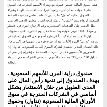
هيئة السوق المالية حصص عمولة بيع وشراء الأسهم المدرجة في السوق
على 3 جهات بعد أن أقرت رفعها أخيرا، حيث اقتسمت الهيئة وشركة
السوق المالية "تداول" ما يساوي 5 نقاط أساس من قيمة الصفقة
المنفذة. ارتفاع سعر “الذهب” عالميًا، لمحة لتقرير مجلس الذهب العالمي.
يظل الذهب جاذبًا للتدفقات الاستثمارية رغم الارتفاع القوي في الأسعار
وصولًا لـ 1,800 دولار للأوقية وما بعدها خلال يوم التداول، أعلى مستويات
تداول الذهب منذ أرامكو تبدأ في طرح أسهمها في السوق المحلية في
بورصة "تداول" للمرة الأولى، بعد أن طرح جزء من أسهمها في اكتتاب قال
خالد الحصان المدير التنفيذي لشركة السوق المالية السعودية "تداول" إن
المحورين الأساسيين لاختيار الشركات المنضمة لمؤشر إم إس سي آي
تداول 30 "إم تي 30" هما حجم الأسهم الحرة في الشركة وحجم السيولة
العالية.
صندوق دراية المرن للأسهم السعودية .
يهدف الصندوق إلى تنمية رأس المال على
المدى الطويل من خلال الاستثمار بشكل
أساسي في الشركات المدرجة في سوق
الأوراق المالية السعودية (تداول) وحقوق