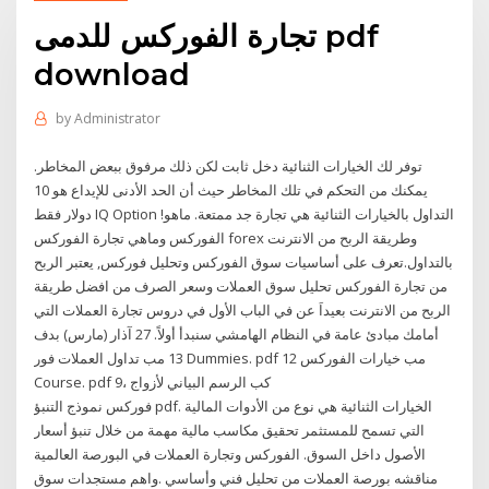
تجارة الفوركس للدمى pdf
download
by
Administrator
توفر لك الخيارات الثنائية دخل ثابت لكن ذلك مرفوق ببعض المخاطر.
يمكنك من التحكم في تلك المخاطر حيث أن الحد الأدنى للإيداع هو 10
دولار فقط IQ Option !التداول بالخيارات الثنائية هي تجارة جد ممتعة. ماهو
الفوركس وماهي تجارة الفوركس forex وطريقة الربح من الانترنت
بالتداول.تعرف على أساسيات سوق الفوركس وتحليل فوركس, يعتبر الربح
من تجارة الفوركس تحليل سوق العملات وسعر الصرف من افضل طريقة
الربح من الانترنت بعيداَ عن في الباب الأول في دروس تجارة العملات التي
أمامك مبادئ عامة في النظام الهامشي سنبدأ أولاً. 27 آذار (مارس) بدف
13 مب تداول العملات فور Dummies. pdf 12 مب خيارات الفوركس
Course. pdf 9، كب الرسم البياني لأزواج
فوركس نموذج التنبؤ pdf. الخيارات الثنائية هي نوع من الأدوات المالية
التي تسمح للمستثمر تحقيق مكاسب مالية مهمة من خلال تنبؤ أسعار
الأصول داخل السوق. الفوركس وتجارة العملات في البورصة العالمية
مناقشه بورصة العملات من تحليل فني وأساسي .واهم مستجدات سوق