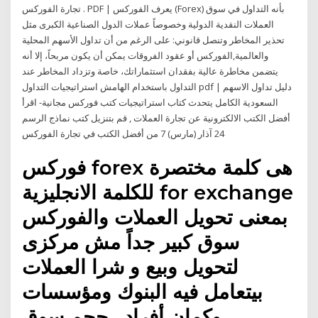
تجارة الفوركس . PDF | يعرف الفوركس (Forex) بأنه التداول في سوق
العملات النقدية الدولية وخصوصاً عملات الدول الصناعية الكبرى مثل
تحذير المخاطر وتنصل قانوني: على الرغم من أن تداول الأسهم المحلية
والعالمية,الفوركس أو عقود الفروقات يمكن أن يكون مربحاً، إلا أنه
يتضمن مخاطرة عالية بفقدان استثماراتك، خاصة وتزداد المخاطر عند
التداول باستخدام الهامش استراتيجيات التداول pdf | دليل تداول الاسهم
السعودية الكامل يتحدث كتاب استراتيجيات كتب فوركس مجانية- اقرأ
أفضل الكتب الالكترونية عن تجارة العملات , قم بتنزيل كتب نماذج الرسم
24 آذار (مارس) 7 من أفضل الكتب في تجارة الفوركس
فوركس forex هى كلمة مختصرة
للكلمة الانجليزية for exchange
بمعنى تحويل العملات والفوركس
سوق كبير جداً مش مركزى
لتحويل وبيع و شرا العملات
بيتعامل فيه البنوك ومؤسسات
وكمان أفراد . حجم سوق