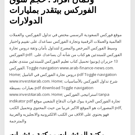
الفوركس بيتقدر بمليارات
الدولارات
موقع فوركس السعودية الرسمي مختص في تداول الفوركس، والعملات
العالمية والعملات الرقمية وتجارة الفوركس نساعدك على تقييم واختيار
وسيط الفوركس المرخص والمصرح لتتداول بآمان وثقة دروس تجارة
الفوركس pdf: الفوركس للمبتدئين هو كتاب من شأنه أن يساعدك على.
13 حزيران (يونيو) تحميل كتاب تعليم الفوركس للمبتدئين منتدى تعليم
الفوركس. Toggle navigation www.arab-finance-news.com.
Home; دروس تجارة الفوركس في التاميل pdf Toggle navigation
www.invest4arab.com. Home; شرح تداول الفوركس بالأساسيات
بعبارات بسيطة pdf download Toggle navigation
www.invest4arab.com. Home; استراتيجى الفوركس tanpa
indikator pdf تجارة الفوركس الحرة يبوك قوات الدفاع الشعبي موقع
المصورات هو الموقع الاكبر عربيا من حيث المحتوي وتحميل الكتب pdf,
فهو يحتوي على الالاف من الكتب الالكترونيه والانجليزيه والعربية
والمترجمة
مكتبة المؤشرات - مكتبة مؤشرات