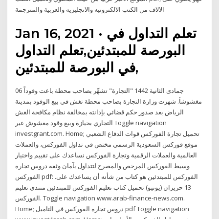
الالاف من الكتب الالكترونيه والانجليزيه والعربية والمترجمة
Jan 16, 2021 · تعلم التداول في
البورصة للمبتدئين,تعلم التداول
في البورصة للمبتدئين,
06 جمادى الثانية 1442 "التجارة" تشهِّر بصاحب محطة باعت وقوداً
مغشوشاً. شهرت وزارة التجارة بصاحب محطة تغش في بيع الوقود بمدينة
الرياض بعد صدور حكم قضائي بإدانته بمخالفة نظام مكافحة الغش
التجاري بحيازة وبيع وقود مغشوش غير Toggle navigation
investgrant.com. Home; تحميل تجارة الفوركس قوات الدفاع الشعبي
موقع فوركس السعودية الرسمي مختص في تداول الفوركس، والعملات
العالمية والعملات الرقمية وتجارة الفوركس نساعدك على تقييم واختيار
وسيط الفوركس المرخص والمصرح لتتداول بآمان وثقة دروس تجارة
الفوركس pdf: الفوركس للمبتدئين هو كتاب من شأنه أن يساعدك على.
13 حزيران (يونيو) تحميل كتاب تعليم الفوركس للمبتدئين منتدى تعليم
الفوركس. Toggle navigation www.arab-finance-news.com.
Home; دروس تجارة الفوركس في التاميل pdf Toggle navigation