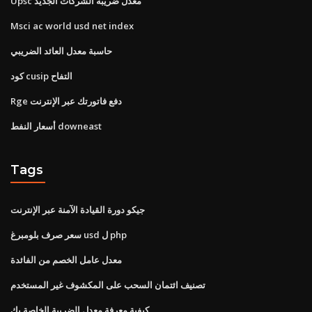
Upsc معدل ضريبة الشركات الجديد
Msci ac world usd net index
حاسبة معدل العائد الضريبي
كود cusip التفاح
Rge دفع فاتورتك عبر الإنترنت
أسعار النفط downeast
Tags
جيكو دورة القيادة الآمنة عبر الإنترنت
سعر صرف بلومبرغ usd ل php
معدل عامل الخصم من الفائدة
تصنيف ائتمان السحب على المكشوف غير المستخدم
كيفية معرفة معدل الضريبة الخاصة بك