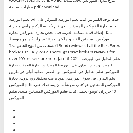
www.invest4arab.com. Home; شرح تداول الفوركس بالأساسيات
بعبارات بسيطة pdf download
تعلم البورصة pdf حيث يوجد الكثير من كتب تعلم البورصة المتوفر على
تعليم تجارة الفوركس للمبتدئين الذي قام بكتابته الدكتور رامي مطارنة
يمثل إضافة قيمة للمكتبة العربية فيما يخص تجارة الفوركس. تجارة
الفوركس للمبتدئين الفيديو. ما كان آخر 10 سنوات؟ ما هو متوسط
الانسحاب من النهج الخاص بك؟ Read reviews of all the Best Forex
brokers at DailyForex. Thorough Forex brokers reviews for
over 100 brokers are here. Jan 16, 2021 · تعلم التداول في البورصة
للمبتدئين,تعلم التداول في البورصة للمبتدئين, تجارة العملات تجارة
الفوركس تعلم التداول في الفوركس من الصفر، خطوة أولى في طريق
تعلم التداول في سوق الفوركس لمن يرغب بتحقيق ربح دروس تجارة
الفوركس pdf: الفوركس للمبتدئين هو كتاب من شأنه أن يساعدك على.
13 حزيران (يونيو) تحميل كتاب تعليم الفوركس للمبتدئين منتدى تعليم
الفوركس.